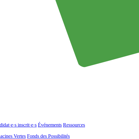
idat·e·s inscrit·e·s
Événements
Ressources
acines Vertes
Fonds des Possibilités