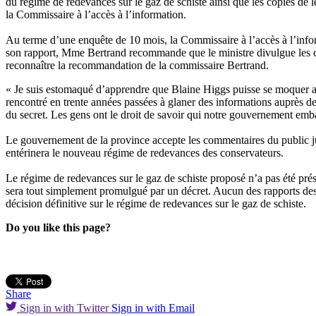
du régime de redevances sur le gaz de schiste ainsi que les copies de 
la Commissaire à l’accès à l’information.
Au terme d’une enquête de 10 mois, la Commissaire à l’accès à l’infor
son rapport, Mme Bertrand recommande que le ministre divulgue les con
reconnaître la recommandation de la commissaire Bertrand.
« Je suis estomaqué d’apprendre que Blaine Higgs puisse se moquer 
rencontré en trente années passées à glaner des informations auprès 
du secret. Les gens ont le droit de savoir qui notre gouvernement embauc
Le gouvernement de la province accepte les commentaires du public ju
entérinera le nouveau régime de redevances des conservateurs.
Le régime de redevances sur le gaz de schiste proposé n’a pas été prés
sera tout simplement promulgué par un décret. Aucun des rapports des q
décision définitive sur le régime de redevances sur le gaz de schiste.
Do you like this page?
Share
Sign in with Twitter
Sign in with Email