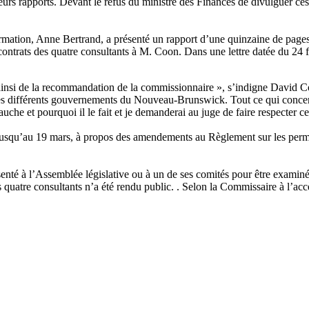
leurs rapports. Devant le refus du ministre des Finances de divulguer ces
mation, Anne Bertrand, a présenté un rapport d’une quinzaine de pages 
trats des quatre consultants à M. Coon. Dans une lettre datée du 24 févr
ainsi de la recommandation de la commissionnaire », s’indigne David C
des différents gouvernements du Nouveau-Brunswick. Tout ce qui concern
he et pourquoi il le fait et je demanderai au juge de faire respecter ce 
squ’au 19 mars, à propos des amendements au Règlement sur les permis de
enté à l’Assemblée législative ou à un de ses comités pour être examiné 
uatre consultants n’a été rendu public. . Selon la Commissaire à l’accès