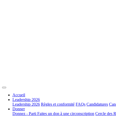
Accueil
Leadership 2026
Leadership 2026
Règles et conformité
FAQs
Candidatures
Cand
Donner
Donnez - Parti
Faites un don à une circonscription
Cercle des R