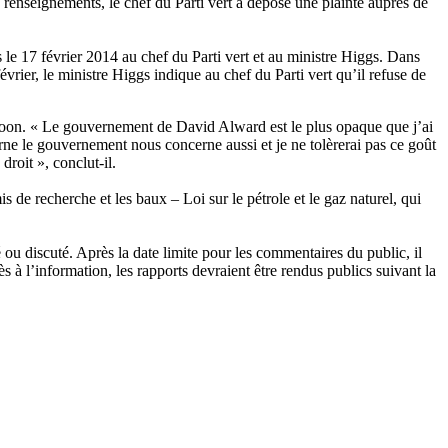
 renseignements, le chef du Parti vert a déposé une plainte auprès de
le 17 février 2014 au chef du Parti vert et au ministre Higgs. Dans
ier, le ministre Higgs indique au chef du Parti vert qu’il refuse de
oon. « Le gouvernement de David Alward est le plus opaque que j’ai
e le gouvernement nous concerne aussi et je ne tolèrerai pas ce goût
droit », conclut-il.
 recherche et les baux – Loi sur le pétrole et le gaz naturel, qui
ou discuté. Après la date limite pour les commentaires du public, il
 à l’information, les rapports devraient être rendus publics suivant la