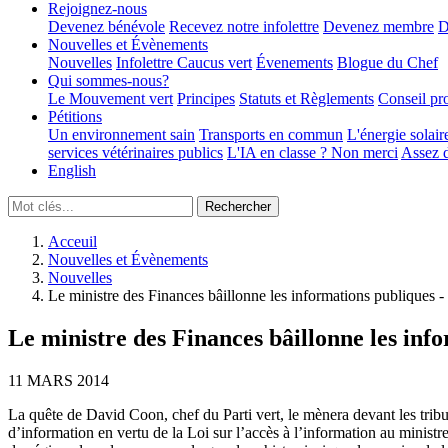
Rejoignez-nous
Devenez bénévole
Recevez notre infolettre
Devenez membre
D
Nouvelles et Évènements
Nouvelles
Infolettre
Caucus vert
Évenements
Blogue du Chef
Qui sommes-nous?
Le Mouvement vert
Principes
Statuts et Règlements
Conseil pr
Pétitions
Un environnement sain
Transports en commun
L'énergie solair
services vétérinaires publics
L'IA en classe ? Non merci
Assez d
English
Acceuil
Nouvelles et Évènements
Nouvelles
Le ministre des Finances bâillonne les informations publiques - 
Le ministre des Finances bâillonne les info
11 MARS 2014
La quête de David Coon, chef du Parti vert, le mènera devant les trib
d’information en vertu de la Loi sur l’accès à l’information au ministr