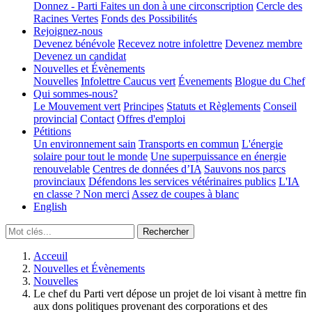
Donnez - Parti
Faites un don à une circonscription
Cercle des
Racines Vertes
Fonds des Possibilités
Rejoignez-nous
Devenez bénévole
Recevez notre infolettre
Devenez membre
Devenez un candidat
Nouvelles et Évènements
Nouvelles
Infolettre
Caucus vert
Évenements
Blogue du Chef
Qui sommes-nous?
Le Mouvement vert
Principes
Statuts et Règlements
Conseil
provincial
Contact
Offres d'emploi
Pétitions
Un environnement sain
Transports en commun
L'énergie
solaire pour tout le monde
Une superpuissance en énergie
renouvelable
Centres de données d’IA
Sauvons nos parcs
provinciaux
Défendons les services vétérinaires publics
L'IA
en classe ? Non merci
Assez de coupes à blanc
English
Acceuil
Nouvelles et Évènements
Nouvelles
Le chef du Parti vert dépose un projet de loi visant à mettre fin
aux dons politiques provenant des corporations et des