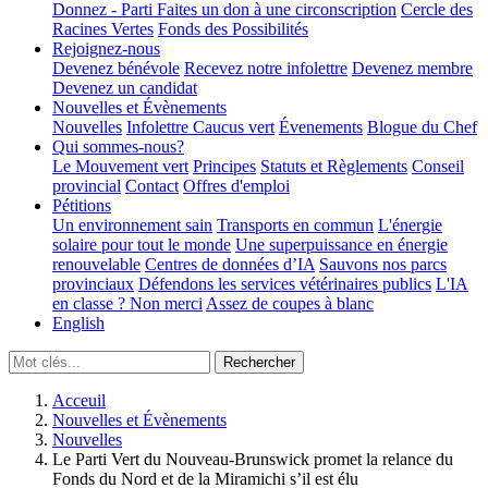
Donnez - Parti
Faites un don à une circonscription
Cercle des
Racines Vertes
Fonds des Possibilités
Rejoignez-nous
Devenez bénévole
Recevez notre infolettre
Devenez membre
Devenez un candidat
Nouvelles et Évènements
Nouvelles
Infolettre
Caucus vert
Évenements
Blogue du Chef
Qui sommes-nous?
Le Mouvement vert
Principes
Statuts et Règlements
Conseil
provincial
Contact
Offres d'emploi
Pétitions
Un environnement sain
Transports en commun
L'énergie
solaire pour tout le monde
Une superpuissance en énergie
renouvelable
Centres de données d’IA
Sauvons nos parcs
provinciaux
Défendons les services vétérinaires publics
L'IA
en classe ? Non merci
Assez de coupes à blanc
English
Acceuil
Nouvelles et Évènements
Nouvelles
Le Parti Vert du Nouveau-Brunswick promet la relance du
Fonds du Nord et de la Miramichi s’il est élu