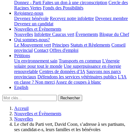
Donnez - Parti
Faites un don à une circonscription
Cercle des
Racines Vertes
Fonds des Possibilités
Rejoignez-nous
Devenez bénévole
Recevez notre infolettre
Devenez membre
Devenez un candidat
Nouvelles et Évènements
Nouvelles
Infolettre
Caucus vert
Évenements
Blogue du Chef
Qui sommes-nous?
Le Mouvement vert
Principes
Statuts et Règlements
Conseil
provincial
Contact
Offres d'emploi
Pétitions
Un environnement sain
Transports en commun
L'énergie
solaire pour tout le monde
Une superpuissance en énergie
renouvelable
Centres de données d’IA
Sauvons nos parcs
provinciaux
Défendons les services vétérinaires publics
L'IA
en classe ? Non merci
Assez de coupes à blanc
English
Acceuil
Nouvelles et Évènements
Nouvelles
Le chef du Parti vert, David Coon, s’adresse à ses partisans,
ses candidat-e-s, leurs familles et les bénévoles