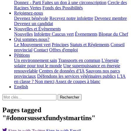
Donnez - Parti
Faites un don à une circonscription
Cercle des
Racines Vertes
Fonds des Possibilités
Rejoignez-nous
Devenez bénévole
Recevez notre infolettre
Devenez membre
Devenez un candidat
Nouvelles et Évènements
Nouvelles
Infolettre
Caucus vert
Évenements
Blogue du Chef
Qui sommes-nous?
Le Mouvement vert
Principes
Statuts et Règlements
Conseil
provincial
Contact
Offres d'emploi
Pétitions
Un environnement sain
Transports en commun
L'énergie
solaire pour tout le monde
Une superpuissance en énergie
renouvelable
Centres de données d’IA
Sauvons nos parcs
provinciaux
Défendons les services vétérinaires publics
L'IA
en classe ? Non merci
Assez de coupes à blanc
English
Pages tagged
"#donorsussexfundystmartins"
Sign in with Twitter
Sign in with Email