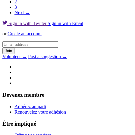
2
3
Next →
Sign in with Twitter
Sign in with Email
or
Create an account
Volunteer →
Post a suggestion →
Devenez membre
Adhérez au parti
Renouvelez votre adhésion
Être impliqué