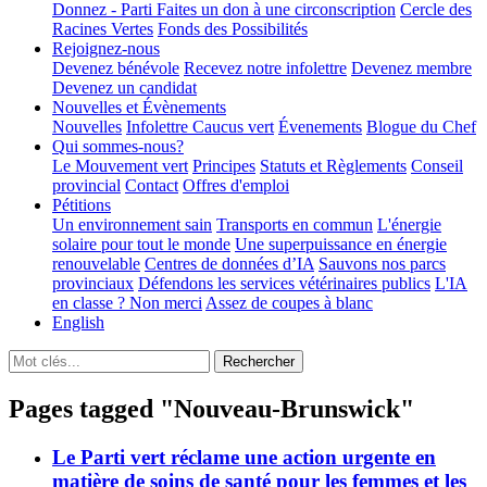
Donnez - Parti
Faites un don à une circonscription
Cercle des
Racines Vertes
Fonds des Possibilités
Rejoignez-nous
Devenez bénévole
Recevez notre infolettre
Devenez membre
Devenez un candidat
Nouvelles et Évènements
Nouvelles
Infolettre
Caucus vert
Évenements
Blogue du Chef
Qui sommes-nous?
Le Mouvement vert
Principes
Statuts et Règlements
Conseil
provincial
Contact
Offres d'emploi
Pétitions
Un environnement sain
Transports en commun
L'énergie
solaire pour tout le monde
Une superpuissance en énergie
renouvelable
Centres de données d’IA
Sauvons nos parcs
provinciaux
Défendons les services vétérinaires publics
L'IA
en classe ? Non merci
Assez de coupes à blanc
English
Pages tagged "Nouveau-Brunswick"
Le Parti vert réclame une action urgente en
matière de soins de santé pour les femmes et les