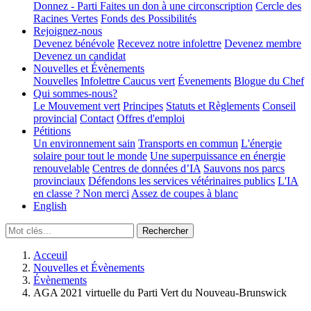
Donnez - Parti
Faites un don à une circonscription
Cercle des
Racines Vertes
Fonds des Possibilités
Rejoignez-nous
Devenez bénévole
Recevez notre infolettre
Devenez membre
Devenez un candidat
Nouvelles et Évènements
Nouvelles
Infolettre
Caucus vert
Évenements
Blogue du Chef
Qui sommes-nous?
Le Mouvement vert
Principes
Statuts et Règlements
Conseil
provincial
Contact
Offres d'emploi
Pétitions
Un environnement sain
Transports en commun
L'énergie
solaire pour tout le monde
Une superpuissance en énergie
renouvelable
Centres de données d’IA
Sauvons nos parcs
provinciaux
Défendons les services vétérinaires publics
L'IA
en classe ? Non merci
Assez de coupes à blanc
English
Acceuil
Nouvelles et Évènements
Évènements
AGA 2021 virtuelle du Parti Vert du Nouveau-Brunswick