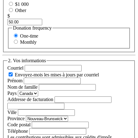
$1 000
Other
$
Donation frequency
One-time
Monthly
2. Vos informations
Courriel
Envoyez-mois les mises à jours par courriel
Prénom
Nom de famille
Pays
Addresse de facturation
Ville
Province
Code postal
Téléphone
Les contributions sont admissibles aux crédits d'impôt.