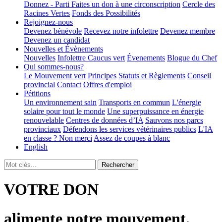
Donnez - Parti
Faites un don à une circonscription
Cercle des
Racines Vertes
Fonds des Possibilités
Rejoignez-nous
Devenez bénévole
Recevez notre infolettre
Devenez membre
Devenez un candidat
Nouvelles et Évènements
Nouvelles
Infolettre
Caucus vert
Évenements
Blogue du Chef
Qui sommes-nous?
Le Mouvement vert
Principes
Statuts et Règlements
Conseil
provincial
Contact
Offres d'emploi
Pétitions
Un environnement sain
Transports en commun
L'énergie
solaire pour tout le monde
Une superpuissance en énergie
renouvelable
Centres de données d’IA
Sauvons nos parcs
provinciaux
Défendons les services vétérinaires publics
L'IA
en classe ? Non merci
Assez de coupes à blanc
English
VOTRE DON
alimente notre mouvement.