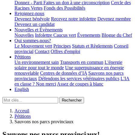
Donnez - Parti
Faites un don à une circonscription
Cercle des
Racines Vertes
Fonds des Possibilités
Rejoignez-nous
Devenez bénévole
Recevez notre infolettre
Devenez membre
Devenez un candidat
Nouvelles et Évènements
Nouvelles
Infolettre
Caucus vert
Évenements
Blogue du Chef
Qui sommes-nous?
Le Mouvement vert
Principes
Statuts et Règlements
Conseil
provincial
Contact
Offres d'emploi
Pétitions
Un environnement sain
Transports en commun
L'énergie
solaire pour tout le monde
Une superpuissance en énergie
renouvelable
Centres de données d’IA
Sauvons nos parcs
provinciaux
Défendons les services vétérinaires publics
L'IA
en classe ? Non merci
Assez de coupes à blanc
English
Acceuil
Pétitions
Sauvons nos parcs provinciaux
Sauvons nos parcs provinciaux!