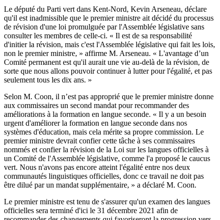
Le député du Parti vert dans Kent-Nord, Kevin Arseneau, déclare
qu'il est inadmissible que le premier ministre ait décidé du processus
de révision d'une loi promulguée par l'Assemblée législative sans
consulter les membres de celle-ci. « Il est de sa responsabilité
d'initier la révision, mais c'est l'Assemblée législative qui fait les lois,
non le premier ministre, » affirme M. Arseneau. « L'avantage d’un
Comité permanent est qu'il aurait une vie au-delà de la révision, de
sorte que nous allons pouvoir continuer à lutter pour l'égalité, et pas
seulement tous les dix ans. »
Selon M. Coon, il n’est pas approprié que le premier ministre donne
aux commissaires un second mandat pour recommander des
améliorations à la formation en langue seconde. « Il y a un besoin
urgent d'améliorer la formation en langue seconde dans nos
systèmes d'éducation, mais cela mérite sa propre commission. Le
premier ministre devrait confier cette tâche à ses commissaires
nommés et confier la révision de la Loi sur les langues officielles à
un Comité de l'Assemblée législative, comme l'a proposé le caucus
vert. Nous n'avons pas encore atteint l'égalité entre nos deux
communautés linguistiques officielles, donc ce travail ne doit pas
être dilué par un mandat supplémentaire, » a déclaré M. Coon.
Le premier ministre est tenu de s'assurer qu'un examen des langues
officielles sera terminé d'ici le 31 décembre 2021 afin de
recommander des changements qui favoriseront la progression vers