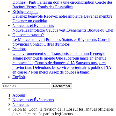
Donnez - Parti
Faites un don à une circonscription
Cercle des
Racines Vertes
Fonds des Possibilités
Rejoignez-nous
Devenez bénévole
Recevez notre infolettre
Devenez membre
Devenez un candidat
Nouvelles et Évènements
Nouvelles
Infolettre
Caucus vert
Évenements
Blogue du Chef
Qui sommes-nous?
Le Mouvement vert
Principes
Statuts et Règlements
Conseil
provincial
Contact
Offres d'emploi
Pétitions
Un environnement sain
Transports en commun
L'énergie
solaire pour tout le monde
Une superpuissance en énergie
renouvelable
Centres de données d’IA
Sauvons nos parcs
provinciaux
Défendons les services vétérinaires publics
L'IA
en classe ? Non merci
Assez de coupes à blanc
English
Acceuil
Nouvelles et Évènements
Nouvelles
Selon M. Coon, la révision de la Loi sur les langues officielles
devrait être menée par les législateurs