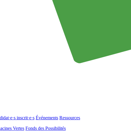
idat·e·s inscrit·e·s
Événements
Ressources
acines Vertes
Fonds des Possibilités