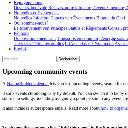
Rejoignez-nous
Devenez bénévole
Recevez notre infolettre
Devenez membre
D
Nouvelles et Évènements
Nouvelles
Infolettre
Caucus vert
Évenements
Blogue du Chef
Qui sommes-nous?
Le Mouvement vert
Principes
Statuts et Règlements
Conseil pr
Pétitions
Un environnement sain
Transports en commun
L'énergie solair
services vétérinaires publics
L'IA en classe ? Non merci
Assez d
English
Upcoming community events
A
NationBuilder calendar
lets you list upcoming events, search for n
It sorts events chronologically by default. You can switch it to be b
sub-menu settings, including assigning a point person to any event cre
It also includes autoresponse emails. Read more about
how to organiz
To change this content, click "Edit this page" in the Supporter N