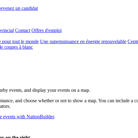
evenez un candidat
ovincial
Contact
Offres d'emploi
e pour tout le monde
Une superpuissance en énergie renouvelable
Centr
e coupes à blanc
earby events, and display your events on a map.
y distance, and choose whether or not to show a map. You can include a 
ators.
e events with NationBuilder
.
av on the right,