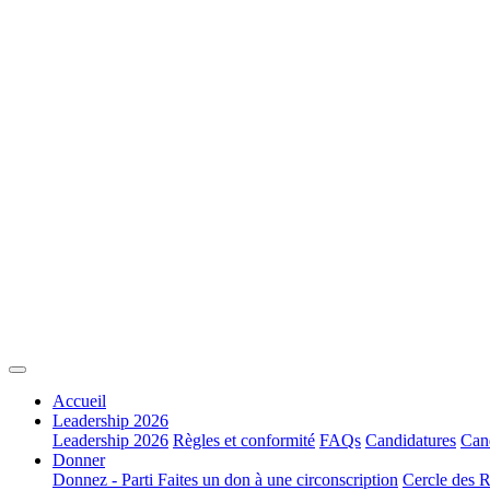
Accueil
Leadership 2026
Leadership 2026
Règles et conformité
FAQs
Candidatures
Cand
Donner
Donnez - Parti
Faites un don à une circonscription
Cercle des R