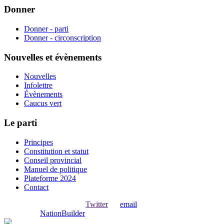
Donner
Donner - parti
Donner - circonscription
Nouvelles et évènements
Nouvelles
Infolettre
Évènements
Caucus vert
Le parti
Principes
Constitution et statut
Conseil provincial
Manuel de politique
Plateforme 2024
Contact
Ouvrir une session avec
,
Twitter
ou
email
.
Créer avec
NationBuilder