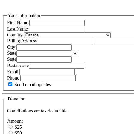
Your information
First Name
Last Name
Country
Billing Address
City
State
State
Postal code
Email
Phone
Send email updates
Donation
Contributions are tax deductible.
Amount
$25
$50