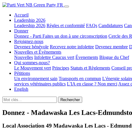
Accueil
Leadership 2026
Leadership 2026
Règles et conformité
FAQs
Candidatures
Cand
Donner
Donnez - Parti
Faites un don à une circonscription
Cercle des R
Rejoignez-nous
Devenez bénévole
Recevez notre infolettre
Devenez membre
D
Nouvelles et Évènements
Nouvelles
Infolettre
Caucus vert
Évenements
Blogue du Chef
Qui sommes-nous?
Le Mouvement vert
Principes
Statuts et Règlements
Conseil pr
Pétitions
Un environnement sain
Transports en commun
L'énergie solair
services vétérinaires publics
L'IA en classe ? Non merci
Assez d
English
Donnez - Madawaska Les Lacs-Edmundst
Local Association 49 Madawaska Les Lacs - Edmund