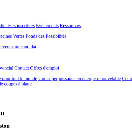
idat·e·s inscrit·e·s
Événements
Ressources
acines Vertes
Fonds des Possibilités
evenez un candidat
ovincial
Contact
Offres d'emploi
e pour tout le monde
Une superpuissance en énergie renouvelable
Centr
e coupes à blanc
on
ston