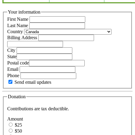
Your information
First Name
Last Name
Country
Billing Address
City
State
Postal code
Email
Phone
Send email updates
Donation
Contributions are tax deductible.
Amount
$25
$50