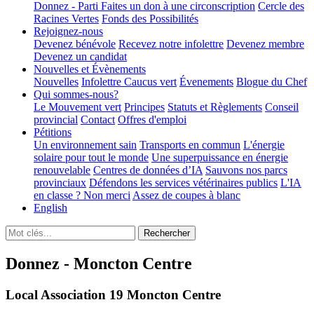
Donnez - Parti
Faites un don à une circonscription
Cercle des
Racines Vertes
Fonds des Possibilités
Rejoignez-nous
Devenez bénévole
Recevez notre infolettre
Devenez membre
Devenez un candidat
Nouvelles et Évènements
Nouvelles
Infolettre
Caucus vert
Évenements
Blogue du Chef
Qui sommes-nous?
Le Mouvement vert
Principes
Statuts et Règlements
Conseil
provincial
Contact
Offres d'emploi
Pétitions
Un environnement sain
Transports en commun
L'énergie
solaire pour tout le monde
Une superpuissance en énergie
renouvelable
Centres de données d’IA
Sauvons nos parcs
provinciaux
Défendons les services vétérinaires publics
L'IA
en classe ? Non merci
Assez de coupes à blanc
English
Donnez - Moncton Centre
Local Association 19 Moncton Centre