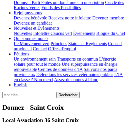
Donnez - Parti
Faites un don à une circonscription
Cercle des
Racines Vertes
Fonds des Possibilités
Rejoignez-nous
Devenez bénévole
Recevez notre infolettre
Devenez membre
Devenez un candidat
Nouvelles et Évènements
Nouvelles
Infolettre
Caucus vert
Évenements
Blogue du Chef
Qui sommes-nous?
Le Mouvement vert
Principes
Statuts et Règlements
Conseil
provincial
Contact
Offres d'emploi
Pétitions
Un environnement sain
Transports en commun
L'énergie
solaire pour tout le monde
Une superpuissance en énergie
renouvelable
Centres de données d’IA
Sauvons nos parcs
provinciaux
Défendons les services vétérinaires publics
L'IA
en classe ? Non merci
Assez de coupes à blanc
English
Donnez - Saint Croix
Local Association 36 Saint Croix