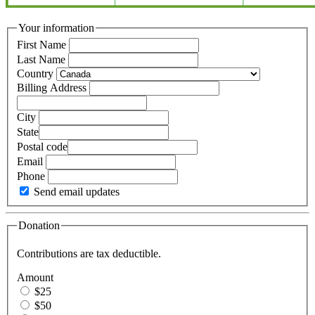
Your information
First Name
Last Name
Country
Billing Address
City
State
Postal code
Email
Phone
Send email updates
Donation
Contributions are tax deductible.
Amount
$25
$50