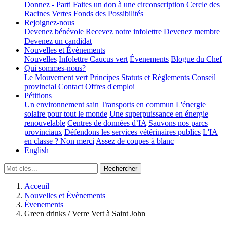
Donnez - Parti
Faites un don à une circonscription
Cercle des
Racines Vertes
Fonds des Possibilités
Rejoignez-nous
Devenez bénévole
Recevez notre infolettre
Devenez membre
Devenez un candidat
Nouvelles et Évènements
Nouvelles
Infolettre
Caucus vert
Évenements
Blogue du Chef
Qui sommes-nous?
Le Mouvement vert
Principes
Statuts et Règlements
Conseil
provincial
Contact
Offres d'emploi
Pétitions
Un environnement sain
Transports en commun
L'énergie
solaire pour tout le monde
Une superpuissance en énergie
renouvelable
Centres de données d’IA
Sauvons nos parcs
provinciaux
Défendons les services vétérinaires publics
L'IA
en classe ? Non merci
Assez de coupes à blanc
English
Acceuil
Nouvelles et Évènements
Évenements
Green drinks / Verre Vert à Saint John