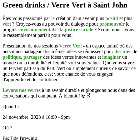
Green drinks / Verre Vert à Saint John
Êtes-vous passionné par la création d'un avenir plus
positif
et plus
vert
? Croyez-vous au pouvoir du dialogue pour
promouvoir
le
progrès
environnemental
et la
justice
sociale
? Si oui, nous avons
le rassemblement parfait pour vous !
Présentation de nos sessions
Verre
Vert
- un espace animé où des
personnes partageant les mêmes idées se réunissent pour
discuter
de
politique
,
partager
des idées vertes innovantes et
imaginer
un
monde où la durabilité et l'équité sont souveraines. Que vous soyez
un fervent partisan du Parti Vert ou simplement curieux de savoir ce
que nous défendons, c'est votre chance de vous engager,
d'apprendre et de contribuer.
Levons nos verres
à un avenir durable et plongeons-nous dans des
conversations qui comptent. À bientôt ! 🍃🥂
Quand ?
24 novembre, 2023 à 18:00 - 9pm
Où ?
BigTide Brewing