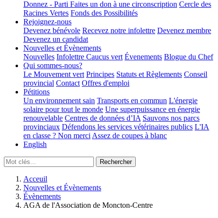
Donnez - Parti
Faites un don à une circonscription
Cercle des
Racines Vertes
Fonds des Possibilités
Rejoignez-nous
Devenez bénévole
Recevez notre infolettre
Devenez membre
Devenez un candidat
Nouvelles et Évènements
Nouvelles
Infolettre
Caucus vert
Évenements
Blogue du Chef
Qui sommes-nous?
Le Mouvement vert
Principes
Statuts et Règlements
Conseil
provincial
Contact
Offres d'emploi
Pétitions
Un environnement sain
Transports en commun
L'énergie
solaire pour tout le monde
Une superpuissance en énergie
renouvelable
Centres de données d’IA
Sauvons nos parcs
provinciaux
Défendons les services vétérinaires publics
L'IA
en classe ? Non merci
Assez de coupes à blanc
English
Acceuil
Nouvelles et Évènements
Évènements
AGA de l'Association de Moncton-Centre