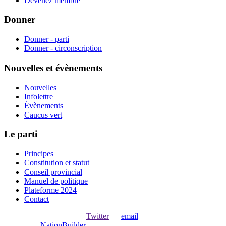
Devenez membre
Donner
Donner - parti
Donner - circonscription
Nouvelles et évènements
Nouvelles
Infolettre
Évènements
Caucus vert
Le parti
Principes
Constitution et statut
Conseil provincial
Manuel de politique
Plateforme 2024
Contact
Ouvrir une session avec
,
Twitter
ou
email
.
Créer avec
NationBuilder