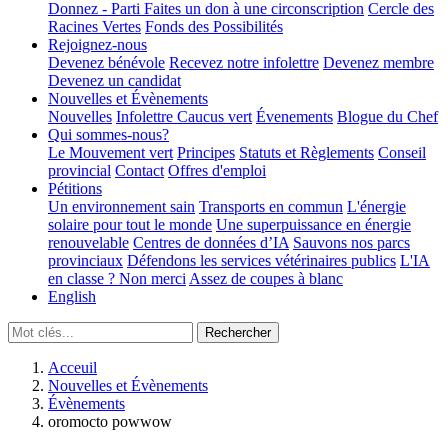
Donnez - Parti
Faites un don à une circonscription
Cercle des
Racines Vertes
Fonds des Possibilités
Rejoignez-nous
Devenez bénévole
Recevez notre infolettre
Devenez membre
Devenez un candidat
Nouvelles et Évènements
Nouvelles
Infolettre
Caucus vert
Évenements
Blogue du Chef
Qui sommes-nous?
Le Mouvement vert
Principes
Statuts et Règlements
Conseil
provincial
Contact
Offres d'emploi
Pétitions
Un environnement sain
Transports en commun
L'énergie
solaire pour tout le monde
Une superpuissance en énergie
renouvelable
Centres de données d’IA
Sauvons nos parcs
provinciaux
Défendons les services vétérinaires publics
L'IA
en classe ? Non merci
Assez de coupes à blanc
English
Acceuil
Nouvelles et Évènements
Évènements
oromocto powwow