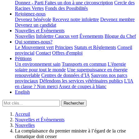
Donnez - Parti
Faites un don à une circonscription
Cercle des
Racines Vertes
Fonds des Possibilités
Rejoignez-nous
Devenez bénévole
Recevez notre infolettre
Devenez membre
Devenez un candidat
Nouvelles et Évènements
Nouvelles
Infolettre
Caucus vert
Évenements
Blogue du Chef
Qui sommes-nous?
Le Mouvement vert
Principes
Statuts et Règlements
Conseil
provincial
Contact
Offres d'emploi
Pétitions
Un environnement sain
Transports en commun
L'énergie
solaire pour tout le monde
Une superpuissance en énergie
renouvelable
Centres de données d’IA
Sauvons nos parcs
provinciaux
Défendons les services vétérinaires publics
L'IA
en classe ? Non merci
Assez de coupes à blanc
English
Acceuil
Nouvelles et Évènements
Nouvelles
La complaisance du premier ministre à l’égard de la crise
climatique doit cesser