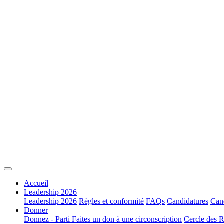
Accueil
Leadership 2026
Leadership 2026
Règles et conformité
FAQs
Candidatures
Cand
Donner
Donnez - Parti
Faites un don à une circonscription
Cercle des R