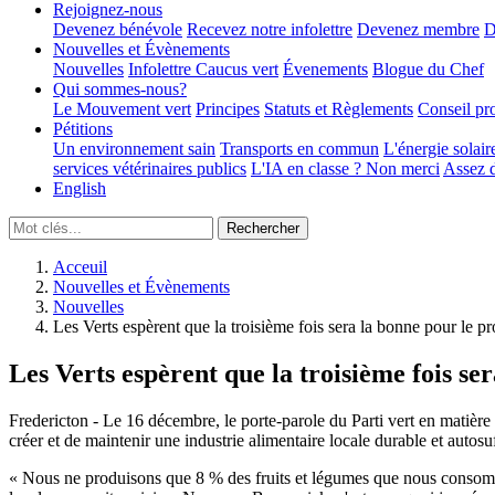
Rejoignez-nous
Devenez bénévole
Recevez notre infolettre
Devenez membre
D
Nouvelles et Évènements
Nouvelles
Infolettre
Caucus vert
Évenements
Blogue du Chef
Qui sommes-nous?
Le Mouvement vert
Principes
Statuts et Règlements
Conseil pr
Pétitions
Un environnement sain
Transports en commun
L'énergie solair
services vétérinaires publics
L'IA en classe ? Non merci
Assez d
English
Acceuil
Nouvelles et Évènements
Nouvelles
Les Verts espèrent que la troisième fois sera la bonne pour le pro
Les Verts espèrent que la troisième fois ser
Fredericton - Le 16 décembre, le porte-parole du Parti vert en matière
créer et de maintenir une industrie alimentaire locale durable et autosu
« Nous ne produisons que 8 % des fruits et légumes que nous consomm