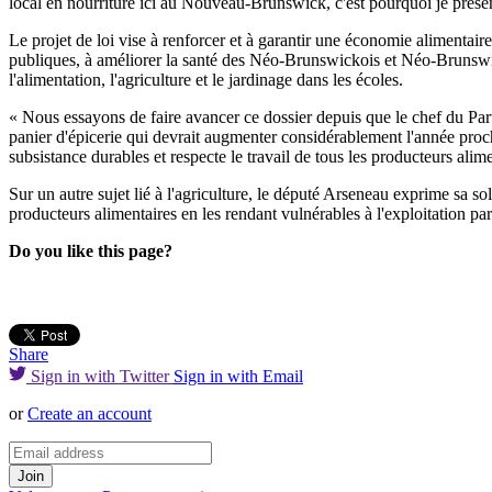
local en nourriture ici au Nouveau-Brunswick, c'est pourquoi je présent
Le projet de loi vise à renforcer et à garantir une économie alimentai
publiques, à améliorer la santé des Néo-Brunswickois et Néo-Brunswick
l'alimentation, l'agriculture et le jardinage dans les écoles.
« Nous essayons de faire avancer ce dossier depuis que le chef du Parti
panier d'épicerie qui devrait augmenter considérablement l'année proc
subsistance durables et respecte le travail de tous les producteurs alime
Sur un autre sujet lié à l'agriculture, le député Arseneau exprime sa sol
producteurs alimentaires en les rendant vulnérables à l'exploitation par
Do you like this page?
Share
Sign in with Twitter
Sign in with Email
or
Create an account