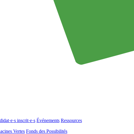
idat·e·s inscrit·e·s
Événements
Ressources
acines Vertes
Fonds des Possibilités