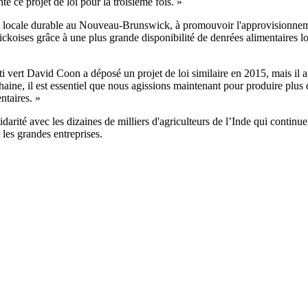
e ce projet de loi pour la troisième fois. »
re locale durable au Nouveau-Brunswick, à promouvoir l'approvisionnemen
oises grâce à une plus grande disponibilité de denrées alimentaires loc
 vert David Coon a déposé un projet de loi similaire en 2015, mais il a 
haine, il est essentiel que nous agissions maintenant pour produire pl
ntaires. »
idarité avec les dizaines de milliers d'agriculteurs de l’Inde qui continue
 les grandes entreprises.