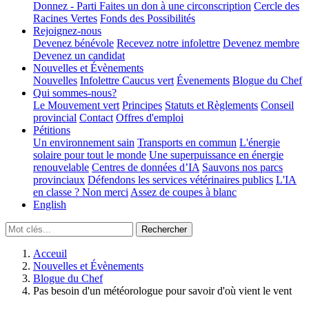
Donnez - Parti
Faites un don à une circonscription
Cercle des
Racines Vertes
Fonds des Possibilités
Rejoignez-nous
Devenez bénévole
Recevez notre infolettre
Devenez membre
Devenez un candidat
Nouvelles et Évènements
Nouvelles
Infolettre
Caucus vert
Évenements
Blogue du Chef
Qui sommes-nous?
Le Mouvement vert
Principes
Statuts et Règlements
Conseil
provincial
Contact
Offres d'emploi
Pétitions
Un environnement sain
Transports en commun
L'énergie
solaire pour tout le monde
Une superpuissance en énergie
renouvelable
Centres de données d’IA
Sauvons nos parcs
provinciaux
Défendons les services vétérinaires publics
L'IA
en classe ? Non merci
Assez de coupes à blanc
English
Acceuil
Nouvelles et Évènements
Blogue du Chef
Pas besoin d'un météorologue pour savoir d'où vient le vent