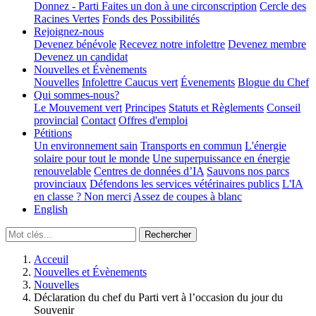
Donnez - Parti
Faites un don à une circonscription
Cercle des
Racines Vertes
Fonds des Possibilités
Rejoignez-nous
Devenez bénévole
Recevez notre infolettre
Devenez membre
Devenez un candidat
Nouvelles et Évènements
Nouvelles
Infolettre
Caucus vert
Évenements
Blogue du Chef
Qui sommes-nous?
Le Mouvement vert
Principes
Statuts et Règlements
Conseil
provincial
Contact
Offres d'emploi
Pétitions
Un environnement sain
Transports en commun
L'énergie
solaire pour tout le monde
Une superpuissance en énergie
renouvelable
Centres de données d’IA
Sauvons nos parcs
provinciaux
Défendons les services vétérinaires publics
L'IA
en classe ? Non merci
Assez de coupes à blanc
English
Acceuil
Nouvelles et Évènements
Nouvelles
Déclaration du chef du Parti vert à l’occasion du jour du
Souvenir