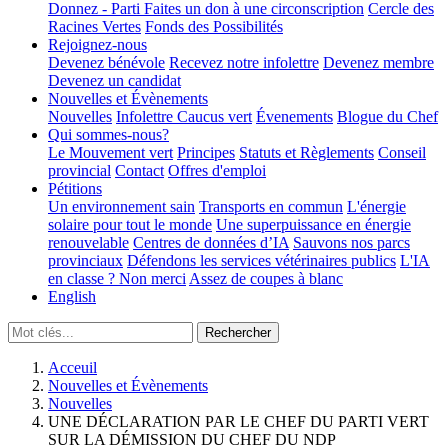
Donnez - Parti
Faites un don à une circonscription
Cercle des
Racines Vertes
Fonds des Possibilités
Rejoignez-nous
Devenez bénévole
Recevez notre infolettre
Devenez membre
Devenez un candidat
Nouvelles et Évènements
Nouvelles
Infolettre
Caucus vert
Évenements
Blogue du Chef
Qui sommes-nous?
Le Mouvement vert
Principes
Statuts et Règlements
Conseil
provincial
Contact
Offres d'emploi
Pétitions
Un environnement sain
Transports en commun
L'énergie
solaire pour tout le monde
Une superpuissance en énergie
renouvelable
Centres de données d’IA
Sauvons nos parcs
provinciaux
Défendons les services vétérinaires publics
L'IA
en classe ? Non merci
Assez de coupes à blanc
English
Acceuil
Nouvelles et Évènements
Nouvelles
UNE DÉCLARATION PAR LE CHEF DU PARTI VERT
SUR LA DÉMISSION DU CHEF DU NDP