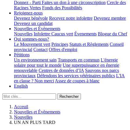
Donnez - Parti
Faites un don à une circonscription
Cercle des
Racines Vertes
Fonds des Possibilités
Rejoignez-nous
Devenez bénévole
Recevez notre infolettre
Devenez membre
Devenez un candidat
Nouvelles et Évènements
Nouvelles
Infolettre
Caucus vert
Évenements
Blogue du Chef
Qui sommes-nous?
Le Mouvement vert
Principes
Statuts et Règlements
Conseil
provincial
Contact
Offres d'emploi
Pétitions
Un environnement sain
Transports en commun
L'énergie
solaire pour tout le monde
Une superpuissance en énergie
renouvelable
Centres de données d’IA
Sauvons nos parcs
provinciaux
Défendons les services vétérinaires publics
L'IA
en classe ? Non merci
Assez de coupes à blanc
English
Acceuil
Nouvelles et Évènements
Nouvelles
UN AN PLUS TARD