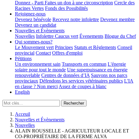
Donnez - Parti
Faites un don à une circonscription
Cercle des
Racines Vertes
Fonds des Possibilités
Rejoignez-nous
Devenez bénévole
Recevez notre infolettre
Devenez membre
Devenez un candidat
Nouvelles et Évènements
Nouvelles
Infolettre
Caucus vert
Évenements
Blogue du Chef
Qui sommes-nous?
Le Mouvement vert
Principes
Statuts et Règlements
Conseil
provincial
Contact
Offres d'emploi
Pétitions
Un environnement sain
Transports en commun
L'énergie
solaire pour tout le monde
Une superpuissance en énergie
renouvelable
Centres de données d’IA
Sauvons nos parcs
provinciaux
Défendons les services vétérinaires publics
L'IA
en classe ? Non merci
Assez de coupes à blanc
English
Acceuil
Nouvelles et Évènements
Nouvelles
ALAIN ROUSSELLE - AGRICULTEUR LOCALE ET
CO-PROPRIÉTAIRE DE LA FERME ALVA