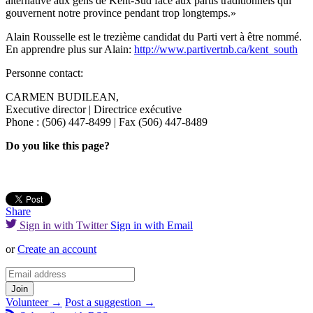
alternative aux gens de Kent-Sud face aux partis traditionnels qui
gouvernent notre province pendant trop longtemps.
»
Alain Rousselle est le trezième candidat du Parti vert à être nommé.
En apprendre plus sur Alain:
http://www.partivertnb.ca/kent_south
Personne contact:
CARMEN BUDILEAN,
Executive director | Directrice exécutive
Phone :
(506) 447-8499
| Fax
(506) 447-8489
Do you like this page?
Share
Sign in with Twitter
Sign in with Email
or
Create an account
Volunteer →
Post a suggestion →