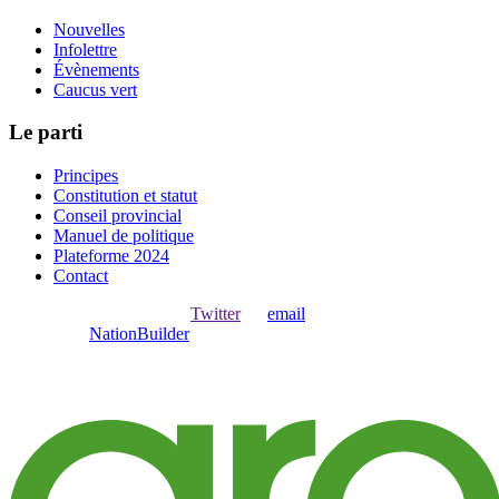
Nouvelles
Infolettre
Évènements
Caucus vert
Le parti
Principes
Constitution et statut
Conseil provincial
Manuel de politique
Plateforme 2024
Contact
Ouvrir une session avec
,
Twitter
ou
email
.
Créer avec
NationBuilder