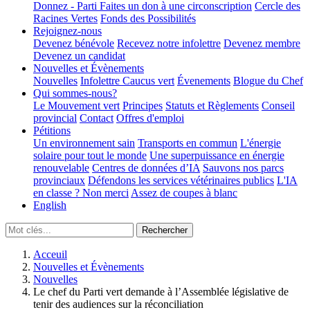
Donnez - Parti
Faites un don à une circonscription
Cercle des
Racines Vertes
Fonds des Possibilités
Rejoignez-nous
Devenez bénévole
Recevez notre infolettre
Devenez membre
Devenez un candidat
Nouvelles et Évènements
Nouvelles
Infolettre
Caucus vert
Évenements
Blogue du Chef
Qui sommes-nous?
Le Mouvement vert
Principes
Statuts et Règlements
Conseil
provincial
Contact
Offres d'emploi
Pétitions
Un environnement sain
Transports en commun
L'énergie
solaire pour tout le monde
Une superpuissance en énergie
renouvelable
Centres de données d’IA
Sauvons nos parcs
provinciaux
Défendons les services vétérinaires publics
L'IA
en classe ? Non merci
Assez de coupes à blanc
English
Acceuil
Nouvelles et Évènements
Nouvelles
Le chef du Parti vert demande à l’Assemblée législative de
tenir des audiences sur la réconciliation