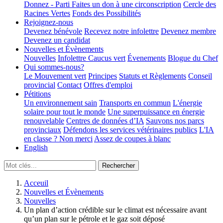
Donnez - Parti
Faites un don à une circonscription
Cercle des
Racines Vertes
Fonds des Possibilités
Rejoignez-nous
Devenez bénévole
Recevez notre infolettre
Devenez membre
Devenez un candidat
Nouvelles et Évènements
Nouvelles
Infolettre
Caucus vert
Évenements
Blogue du Chef
Qui sommes-nous?
Le Mouvement vert
Principes
Statuts et Règlements
Conseil
provincial
Contact
Offres d'emploi
Pétitions
Un environnement sain
Transports en commun
L'énergie
solaire pour tout le monde
Une superpuissance en énergie
renouvelable
Centres de données d’IA
Sauvons nos parcs
provinciaux
Défendons les services vétérinaires publics
L'IA
en classe ? Non merci
Assez de coupes à blanc
English
Acceuil
Nouvelles et Évènements
Nouvelles
Un plan d’action crédible sur le climat est nécessaire avant
qu’un plan sur le pétrole et le gaz soit déposé