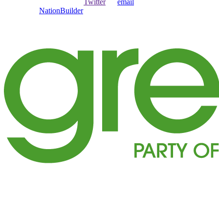
Ouvrir une session avec
,
Twitter
ou
email
.
Créer avec
NationBuilder