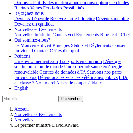
Donnez - Parti
Faites un don à une circonscription
Cercle des
Racines Vertes
Fonds des Possibilités
Rejoignez-nous
Devenez bénévole
Recevez notre infolettre
Devenez membre
Devenez un candidat
Nouvelles et Évènements
Nouvelles
Infolettre
Caucus vert
Évenements
Blogue du Chef
Qui sommes-nous?
Le Mouvement vert
Principes
Statuts et Règlements
Conseil
provincial
Contact
Offres d'emploi
Pétitions
Un environnement sain
Transports en commun
L'énergie
solaire pour tout le monde
Une superpuissance en énergie
renouvelable
Centres de données d’IA
Sauvons nos parcs
provinciaux
Défendons les services vétérinaires publics
L'IA
en classe ? Non merci
Assez de coupes à blanc
English
Acceuil
Nouvelles et Évènements
Nouvelles
Le premier ministre David Alward