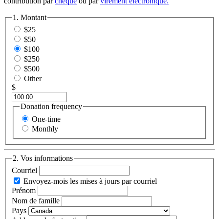
contribution par
chèque
ou par
virement électronique.
1. Montant
$25
$50
$100
$250
$500
Other
$
Donation frequency
One-time
Monthly
2. Vos informations
Courriel
Envoyez-mois les mises à jours par courriel
Prénom
Nom de famille
Pays