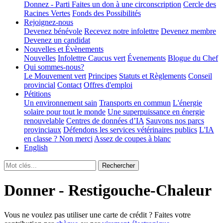
Donnez - Parti
Faites un don à une circonscription
Cercle des
Racines Vertes
Fonds des Possibilités
Rejoignez-nous
Devenez bénévole
Recevez notre infolettre
Devenez membre
Devenez un candidat
Nouvelles et Évènements
Nouvelles
Infolettre
Caucus vert
Évenements
Blogue du Chef
Qui sommes-nous?
Le Mouvement vert
Principes
Statuts et Règlements
Conseil
provincial
Contact
Offres d'emploi
Pétitions
Un environnement sain
Transports en commun
L'énergie
solaire pour tout le monde
Une superpuissance en énergie
renouvelable
Centres de données d’IA
Sauvons nos parcs
provinciaux
Défendons les services vétérinaires publics
L'IA
en classe ? Non merci
Assez de coupes à blanc
English
Donner - Restigouche-Chaleur
Vous ne voulez pas utiliser une carte de crédit ? Faites votre