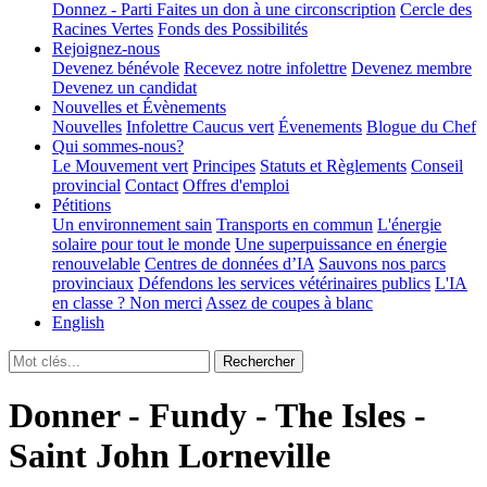
Donnez - Parti
Faites un don à une circonscription
Cercle des
Racines Vertes
Fonds des Possibilités
Rejoignez-nous
Devenez bénévole
Recevez notre infolettre
Devenez membre
Devenez un candidat
Nouvelles et Évènements
Nouvelles
Infolettre
Caucus vert
Évenements
Blogue du Chef
Qui sommes-nous?
Le Mouvement vert
Principes
Statuts et Règlements
Conseil
provincial
Contact
Offres d'emploi
Pétitions
Un environnement sain
Transports en commun
L'énergie
solaire pour tout le monde
Une superpuissance en énergie
renouvelable
Centres de données d’IA
Sauvons nos parcs
provinciaux
Défendons les services vétérinaires publics
L'IA
en classe ? Non merci
Assez de coupes à blanc
English
Donner - Fundy - The Isles -
Saint John Lorneville