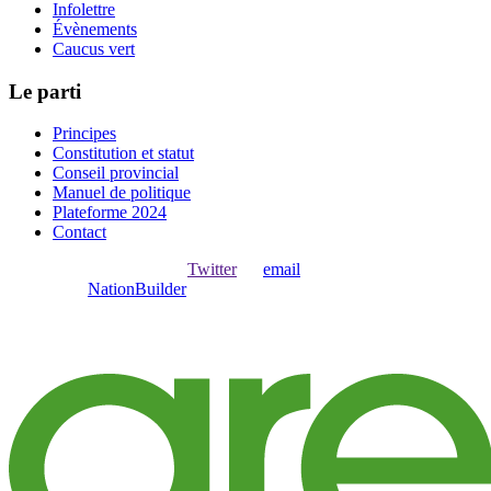
Infolettre
Évènements
Caucus vert
Le parti
Principes
Constitution et statut
Conseil provincial
Manuel de politique
Plateforme 2024
Contact
Ouvrir une session avec
,
Twitter
ou
email
.
Créer avec
NationBuilder