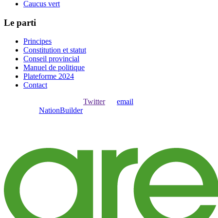
Caucus vert
Le parti
Principes
Constitution et statut
Conseil provincial
Manuel de politique
Plateforme 2024
Contact
Ouvrir une session avec
,
Twitter
ou
email
.
Créer avec
NationBuilder