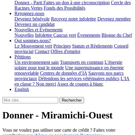
Donnez - Parti
Faites un don à une circonscription
Cercle des
Racines Vertes
Fonds des Possibilités
Rejoignez-nous
Devenez bénévole
Recevez notre infolettre
Devenez membre
Devenez un candidat
Nouvelles et Évènements
Nouvelles
Infolettre
Caucus vert
Évenements
Blogue du Chef
Qui sommes-nous?
Le Mouvement vert
Principes
Statuts et Règlements
Conseil
provincial
Contact
Offres d'emploi
Pétitions
Un environnement sain
Transports en commun
L'énergie
solaire pour tout le monde
Une superpuissance en énergie
renouvelable
Centres de données d’IA
Sauvons nos parcs
provinciaux
Défendons les services vétérinaires publics
L'IA
en classe ? Non merci
Assez de coupes à blanc
English
Donner - Miramichi-Ouest
Vous ne voulez pas utiliser une carte de crédit ? Faites votre