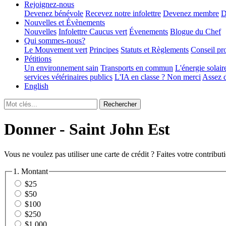
Rejoignez-nous
Devenez bénévole
Recevez notre infolettre
Devenez membre
D
Nouvelles et Évènements
Nouvelles
Infolettre
Caucus vert
Évenements
Blogue du Chef
Qui sommes-nous?
Le Mouvement vert
Principes
Statuts et Règlements
Conseil pr
Pétitions
Un environnement sain
Transports en commun
L'énergie solair
services vétérinaires publics
L'IA en classe ? Non merci
Assez d
English
Donner - Saint John Est
Vous ne voulez pas utiliser une carte de crédit ? Faites votre contribu
1. Montant
$25
$50
$100
$250
$1 000