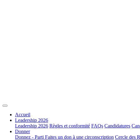
Accueil
Leadership 2026
Leadership 2026
Règles et conformité
FAQs
Candidatures
Cand
Donner
Donnez - Parti
Faites un don à une circonscription
Cercle des R