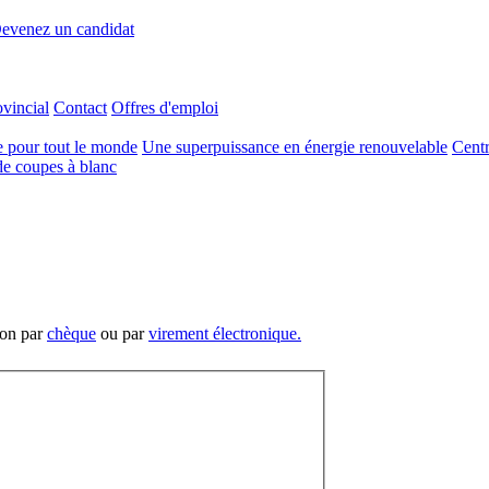
evenez un candidat
ovincial
Contact
Offres d'emploi
e pour tout le monde
Une superpuissance en énergie renouvelable
Centr
e coupes à blanc
tion par
chèque
ou par
virement électronique.