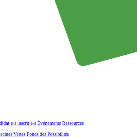
idat·e·s inscrit·e·s
Événements
Ressources
acines Vertes
Fonds des Possibilités