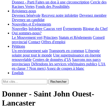
Donnez - Parti
Faites un don à une circonscription
Cercle des
Racines Vertes
Fonds des Possibilités
Rejoignez-nous
Devenez bénévole
Recevez notre infolettre
Devenez membre
Devenez un candidat
Nouvelles et Évènements
Nouvelles
Infolettre
Caucus vert
Évenements
Blogue du Chef
Qui sommes-nous?
Le Mouvement vert
Principes
Statuts et Règlements
Conseil
provincial
Contact
Offres d'emploi
Pétitions
Un environnement sain
Transports en commun
L'énergie
solaire pour tout le monde
Une superpuissance en énergie
renouvelable
Centres de données d’IA
Sauvons nos parcs
provinciaux
Défendons les services vétérinaires publics
L'IA
en classe ? Non merci
Assez de coupes à blanc
English
Donner - Saint John Ouest-
Lancaster