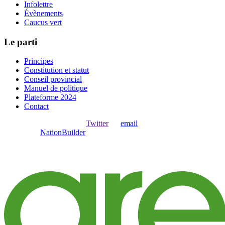
Infolettre
Évènements
Caucus vert
Le parti
Principes
Constitution et statut
Conseil provincial
Manuel de politique
Plateforme 2024
Contact
Ouvrir une session avec
,
Twitter
ou
email
.
Créer avec
NationBuilder