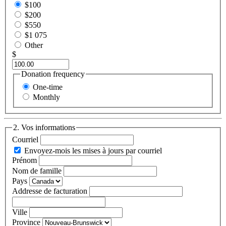
$100
$200
$550
$1 075
Other
$
Donation frequency
One-time
Monthly
2. Vos informations
Courriel
Envoyez-mois les mises à jours par courriel
Prénom
Nom de famille
Pays
Addresse de facturation
Ville
Province