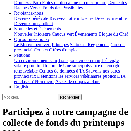
Donnez - Parti
Faites un don à une circonscription
Cercle des
Racines Vertes
Fonds des Possibilités
Rejoignez-nous
Devenez bénévole
Recevez notre infolettre
Devenez membre
Devenez un candidat
Nouvelles et Évènements
Nouvelles
Infolettre
Caucus vert
Évenements
Blogue du Chef
Qui sommes-nous?
Le Mouvement vert
Principes
Statuts et Règlements
Conseil
provincial
Contact
Offres d'emploi
Pétitions
Un environnement sain
Transports en commun
L'énergie
solaire pour tout le monde
Une superpuissance en énergie
renouvelable
Centres de données d’IA
Sauvons nos parcs
provinciaux
Défendons les services vétérinaires publics
L'IA
en classe ? Non merci
Assez de coupes à blanc
English
Participez à notre campagne de
collecte de fonds du printemps