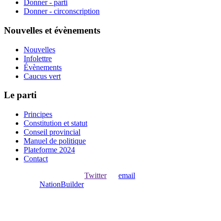
Donner - parti
Donner - circonscription
Nouvelles et évènements
Nouvelles
Infolettre
Évènements
Caucus vert
Le parti
Principes
Constitution et statut
Conseil provincial
Manuel de politique
Plateforme 2024
Contact
Ouvrir une session avec
,
Twitter
ou
email
.
Créer avec
NationBuilder