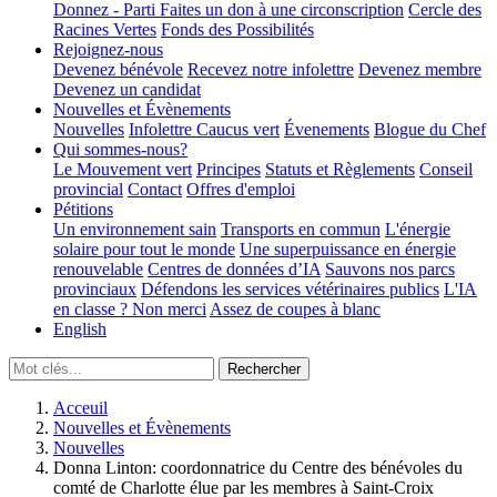
Donnez - Parti
Faites un don à une circonscription
Cercle des
Racines Vertes
Fonds des Possibilités
Rejoignez-nous
Devenez bénévole
Recevez notre infolettre
Devenez membre
Devenez un candidat
Nouvelles et Évènements
Nouvelles
Infolettre
Caucus vert
Évenements
Blogue du Chef
Qui sommes-nous?
Le Mouvement vert
Principes
Statuts et Règlements
Conseil
provincial
Contact
Offres d'emploi
Pétitions
Un environnement sain
Transports en commun
L'énergie
solaire pour tout le monde
Une superpuissance en énergie
renouvelable
Centres de données d’IA
Sauvons nos parcs
provinciaux
Défendons les services vétérinaires publics
L'IA
en classe ? Non merci
Assez de coupes à blanc
English
Acceuil
Nouvelles et Évènements
Nouvelles
Donna Linton: coordonnatrice du Centre des bénévoles du
comté de Charlotte élue par les membres à Saint-Croix