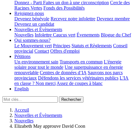
Donnez - Parti
Faites un don à une circonscription
Cercle des
Racines Vertes
Fonds des Possibilités
Rejoignez-nous
Devenez bénévole
Recevez notre infolettre
Devenez membre
Devenez un candidat
Nouvelles et Évènements
Nouvelles
Infolettre
Caucus vert
Évenements
Blogue du Chef
Qui sommes-nous?
Le Mouvement vert
Principes
Statuts et Règlements
Conseil
provincial
Contact
Offres d'emploi
Pétitions
Un environnement sain
Transports en commun
L'énergie
solaire pour tout le monde
Une superpuissance en énergie
renouvelable
Centres de données d’IA
Sauvons nos parcs
provinciaux
Défendons les services vétérinaires publics
L'IA
en classe ? Non merci
Assez de coupes à blanc
English
Acceuil
Nouvelles et Évènements
Nouvelles
Elizabeth May approuve David Coon