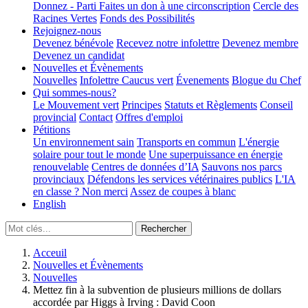
Donnez - Parti
Faites un don à une circonscription
Cercle des
Racines Vertes
Fonds des Possibilités
Rejoignez-nous
Devenez bénévole
Recevez notre infolettre
Devenez membre
Devenez un candidat
Nouvelles et Évènements
Nouvelles
Infolettre
Caucus vert
Évenements
Blogue du Chef
Qui sommes-nous?
Le Mouvement vert
Principes
Statuts et Règlements
Conseil
provincial
Contact
Offres d'emploi
Pétitions
Un environnement sain
Transports en commun
L'énergie
solaire pour tout le monde
Une superpuissance en énergie
renouvelable
Centres de données d’IA
Sauvons nos parcs
provinciaux
Défendons les services vétérinaires publics
L'IA
en classe ? Non merci
Assez de coupes à blanc
English
Acceuil
Nouvelles et Évènements
Nouvelles
Mettez fin à la subvention de plusieurs millions de dollars
accordée par Higgs à Irving : David Coon