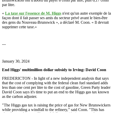
Brunswickois ont d'abord dû payer 8 cents par litre, puis 6,17 cents
par litre.
«
La taxe sur l'essence de M. Higgs
n'est qu'un autre exemple de la
façon dont il fait passer ses amis du secteur privé avant le bien-être
des gens du Nouveau-Brunswick », a déclaré M. Coon. « Il devrait
supprimer cette taxe.»
---
January 30, 2024
End Higgs' multimillion dollar subsidy to Irving: David Coon
FREDERICTON - In light of a new independent analysis that says
that the cost of complying with the federal clean fuel standard adds
less than one cent per litre to the cost of gasoline, Green Party leader
David Coon says it's time to put an end to the Higgs gas tax known
as the carbon adjuster.
"The Higgs gas tax is raising the price of gas for New Brunswickers
while providing a windfall to the refinery,” said Coon. "This has