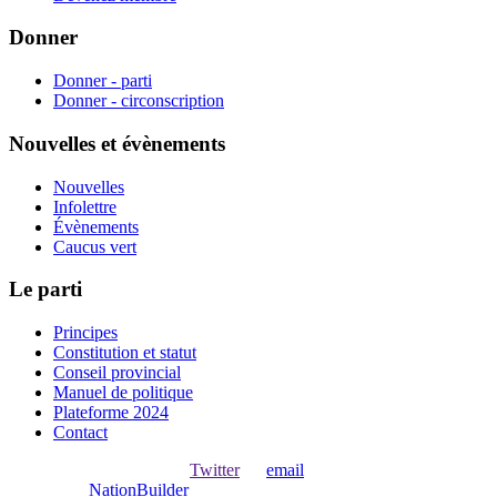
Donner
Donner - parti
Donner - circonscription
Nouvelles et évènements
Nouvelles
Infolettre
Évènements
Caucus vert
Le parti
Principes
Constitution et statut
Conseil provincial
Manuel de politique
Plateforme 2024
Contact
Ouvrir une session avec
,
Twitter
ou
email
.
Créer avec
NationBuilder