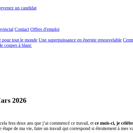
evenez un candidat
ovincial
Contact
Offres d'emploi
e pour tout le monde
Une superpuissance en énergie renouvelable
Centr
e coupes à blanc
Mars 2026
cela fera deux ans que j’ai commencé ce travail, et
ce mois-ci, je célèb
e étape de ma vie, faire un travail qui correspond si étroitement à mes 