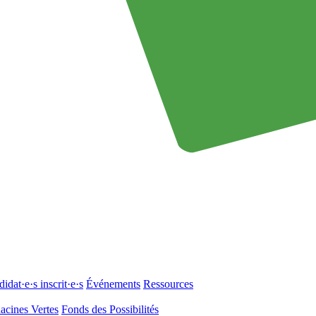
idat·e·s inscrit·e·s
Événements
Ressources
acines Vertes
Fonds des Possibilités