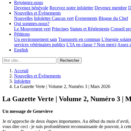
Rejoignez-nous
Devenez bénévole
Recevez notre infolettre
Devenez membre
D
Nouvelles et Évènements
Nouvelles
Infolettre
Caucus vert
Évenements
Blogue du Chef
Qui sommes-nous?
Le Mouvement vert
Principes
Statuts et Règlements
Conseil pr
Pétitions
Un environnement sain
Transports en commun
L'énergie solair
services vétérinaires publics
L'IA en classe ? Non merci
Assez d
English
Acceuil
Nouvelles et Évènements
Infolettre
La Gazette Verte | Volume 2, Numéro 3 | Mars 2026
La Gazette Verte | Volume 2, Numéro 3 | 
Un message de Genevieve
Je m’approche de deux étapes importantes. Au début du mois d’avril, 
vous dire ceci : je suis profondément reconnaissante de pouvoir, à cett