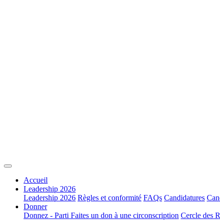
Accueil
Leadership 2026
Leadership 2026
Règles et conformité
FAQs
Candidatures
Cand
Donner
Donnez - Parti
Faites un don à une circonscription
Cercle des R