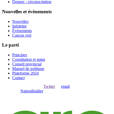
Donner - circonscription
Nouvelles et évènements
Nouvelles
Infolettre
Évènements
Caucus vert
Le parti
Principes
Constitution et statut
Conseil provincial
Manuel de politique
Plateforme 2024
Contact
Ouvrir une session avec
,
Twitter
ou
email
.
Créer avec
NationBuilder