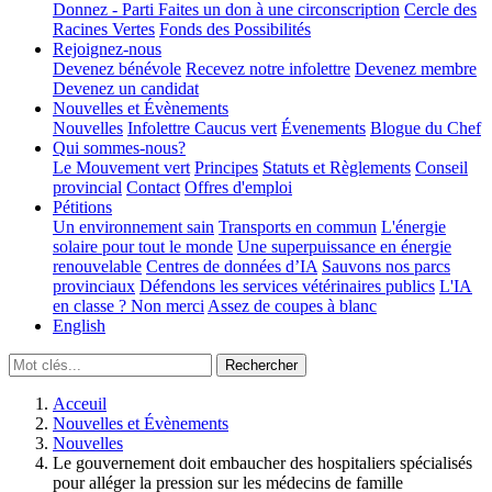
Donnez - Parti
Faites un don à une circonscription
Cercle des
Racines Vertes
Fonds des Possibilités
Rejoignez-nous
Devenez bénévole
Recevez notre infolettre
Devenez membre
Devenez un candidat
Nouvelles et Évènements
Nouvelles
Infolettre
Caucus vert
Évenements
Blogue du Chef
Qui sommes-nous?
Le Mouvement vert
Principes
Statuts et Règlements
Conseil
provincial
Contact
Offres d'emploi
Pétitions
Un environnement sain
Transports en commun
L'énergie
solaire pour tout le monde
Une superpuissance en énergie
renouvelable
Centres de données d’IA
Sauvons nos parcs
provinciaux
Défendons les services vétérinaires publics
L'IA
en classe ? Non merci
Assez de coupes à blanc
English
Acceuil
Nouvelles et Évènements
Nouvelles
Le gouvernement doit embaucher des hospitaliers spécialisés
pour alléger la pression sur les médecins de famille