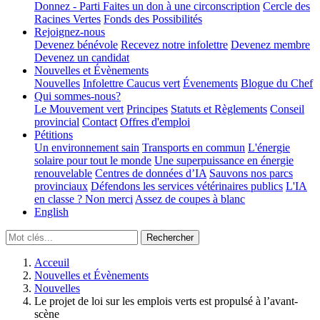
Donnez - Parti
Faites un don à une circonscription
Cercle des
Racines Vertes
Fonds des Possibilités
Rejoignez-nous
Devenez bénévole
Recevez notre infolettre
Devenez membre
Devenez un candidat
Nouvelles et Évènements
Nouvelles
Infolettre
Caucus vert
Évenements
Blogue du Chef
Qui sommes-nous?
Le Mouvement vert
Principes
Statuts et Règlements
Conseil
provincial
Contact
Offres d'emploi
Pétitions
Un environnement sain
Transports en commun
L'énergie
solaire pour tout le monde
Une superpuissance en énergie
renouvelable
Centres de données d’IA
Sauvons nos parcs
provinciaux
Défendons les services vétérinaires publics
L'IA
en classe ? Non merci
Assez de coupes à blanc
English
Acceuil
Nouvelles et Évènements
Nouvelles
Le projet de loi sur les emplois verts est propulsé à l’avant-
scène