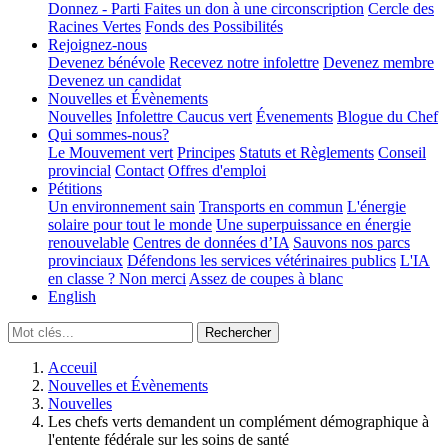
Donnez - Parti
Faites un don à une circonscription
Cercle des
Racines Vertes
Fonds des Possibilités
Rejoignez-nous
Devenez bénévole
Recevez notre infolettre
Devenez membre
Devenez un candidat
Nouvelles et Évènements
Nouvelles
Infolettre
Caucus vert
Évenements
Blogue du Chef
Qui sommes-nous?
Le Mouvement vert
Principes
Statuts et Règlements
Conseil
provincial
Contact
Offres d'emploi
Pétitions
Un environnement sain
Transports en commun
L'énergie
solaire pour tout le monde
Une superpuissance en énergie
renouvelable
Centres de données d’IA
Sauvons nos parcs
provinciaux
Défendons les services vétérinaires publics
L'IA
en classe ? Non merci
Assez de coupes à blanc
English
Acceuil
Nouvelles et Évènements
Nouvelles
Les chefs verts demandent un complément démographique à
l'entente fédérale sur les soins de santé