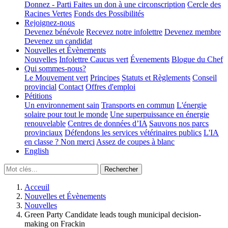
Donnez - Parti
Faites un don à une circonscription
Cercle des
Racines Vertes
Fonds des Possibilités
Rejoignez-nous
Devenez bénévole
Recevez notre infolettre
Devenez membre
Devenez un candidat
Nouvelles et Évènements
Nouvelles
Infolettre
Caucus vert
Évenements
Blogue du Chef
Qui sommes-nous?
Le Mouvement vert
Principes
Statuts et Règlements
Conseil
provincial
Contact
Offres d'emploi
Pétitions
Un environnement sain
Transports en commun
L'énergie
solaire pour tout le monde
Une superpuissance en énergie
renouvelable
Centres de données d’IA
Sauvons nos parcs
provinciaux
Défendons les services vétérinaires publics
L'IA
en classe ? Non merci
Assez de coupes à blanc
English
Acceuil
Nouvelles et Évènements
Nouvelles
Green Party Candidate leads tough municipal decision-
making on Frackin