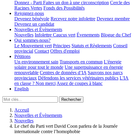
Donnez - Parti
Faites un don à une circonscription
Cercle des
Racines Vertes
Fonds des Possibilités
Rejoignez-nous
Devenez bénévole
Recevez notre infolettre
Devenez membre
Devenez un candidat
Nouvelles et Évènements
Nouvelles
Infolettre
Caucus vert
Évenements
Blogue du Chef
Qui sommes-nous?
Le Mouvement vert
Principes
Statuts et Règlements
Conseil
provincial
Contact
Offres d'emploi
Pétitions
Un environnement sain
Transports en commun
L'énergie
solaire pour tout le monde
Une superpuissance en énergie
renouvelable
Centres de données d’IA
Sauvons nos parcs
provinciaux
Défendons les services vétérinaires publics
L'IA
en classe ? Non merci
Assez de coupes à blanc
English
Acceuil
Nouvelles et Évènements
Nouvelles
Le chef du Parti vert David Coon parlera de la Journée
internationale contre l’homophobie