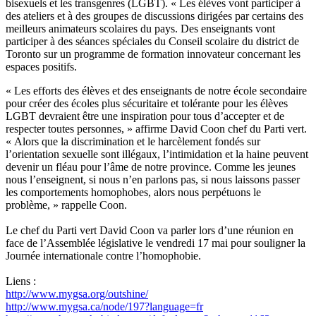
bisexuels et les transgenres (LGBT). « Les élèves vont participer à
des ateliers et à des groupes de discussions dirigées par certains des
meilleurs animateurs scolaires du pays. Des enseignants vont
participer à des séances spéciales du Conseil scolaire du district de
Toronto sur un programme de formation innovateur concernant les
espaces positifs.
« Les efforts des élèves et des enseignants de notre école secondaire
pour créer des écoles plus sécuritaire et tolérante pour les élèves
LGBT devraient être une inspiration pour tous d’accepter et de
respecter toutes personnes, » affirme David Coon chef du Parti vert.
« Alors que la discrimination et le harcèlement fondés sur
l’orientation sexuelle sont illégaux, l’intimidation et la haine peuvent
devenir un fléau pour l’âme de notre province. Comme les jeunes
nous l’enseignent, si nous n’en parlons pas, si nous laissons passer
les comportements homophobes, alors nous perpétuons le
problème, » rappelle Coon.
Le chef du Parti vert David Coon va parler lors d’une réunion en
face de l’Assemblée législative le vendredi 17 mai pour souligner la
Journée internationale contre l’homophobie.
Liens :
http://www.mygsa.org/outshine/
http://www.mygsa.ca/node/197?language=fr