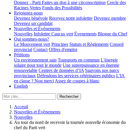
Donnez - Parti
Faites un don à une circonscription
Cercle des
Racines Vertes
Fonds des Possibilités
Rejoignez-nous
Devenez bénévole
Recevez notre infolettre
Devenez membre
Devenez un candidat
Nouvelles et Évènements
Nouvelles
Infolettre
Caucus vert
Évenements
Blogue du Chef
Qui sommes-nous?
Le Mouvement vert
Principes
Statuts et Règlements
Conseil
provincial
Contact
Offres d'emploi
Pétitions
Un environnement sain
Transports en commun
L'énergie
solaire pour tout le monde
Une superpuissance en énergie
renouvelable
Centres de données d’IA
Sauvons nos parcs
provinciaux
Défendons les services vétérinaires publics
L'IA
en classe ? Non merci
Assez de coupes à blanc
English
Acceuil
Nouvelles et Évènements
Nouvelles
Au tour du nord de recevoir la tournée nouvelle économie du
chef du Parti vert