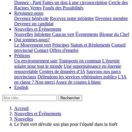
Donnez - Parti
Faites un don à une circonscription
Cercle des
Racines Vertes
Fonds des Possibilités
Rejoignez-nous
Devenez bénévole
Recevez notre infolettre
Devenez membre
Devenez un candidat
Nouvelles et Évènements
Nouvelles
Infolettre
Caucus vert
Évenements
Blogue du Chef
Qui sommes-nous?
Le Mouvement vert
Principes
Statuts et Règlements
Conseil
provincial
Contact
Offres d'emploi
Pétitions
Un environnement sain
Transports en commun
L'énergie
solaire pour tout le monde
Une superpuissance en énergie
renouvelable
Centres de données d’IA
Sauvons nos parcs
provinciaux
Défendons les services vétérinaires publics
L'IA
en classe ? Non merci
Assez de coupes à blanc
English
Acceuil
Nouvelles et Évènements
Nouvelles
Le Parti vert dévoile son plan pour l’équité dans la forêt