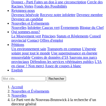
Donnez - Parti
Faites un don à une circonscription
Cercle des
Racines Vertes
Fonds des Possibilités
Rejoignez-nous
Devenez bénévole
Recevez notre infolettre
Devenez membre
Devenez un candidat
Nouvelles et Évènements
Nouvelles
Infolettre
Caucus vert
Évenements
Blogue du Chef
Qui sommes-nous?
Le Mouvement vert
Principes
Statuts et Règlements
Conseil
provincial
Contact
Offres d'emploi
Pétitions
Un environnement sain
Transports en commun
L'énergie
solaire pour tout le monde
Une superpuissance en énergie
renouvelable
Centres de données d’IA
Sauvons nos parcs
provinciaux
Défendons les services vétérinaires publics
L'IA
en classe ? Non merci
Assez de coupes à blanc
English
Acceuil
Nouvelles et Évènements
Nouvelles
Le Parti vert du Nouveau-Brunswick à la recherche d’un
directeur général