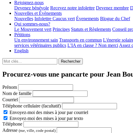
Rejoignez-nous
Devenez bénévole
Recevez notre infolettre
Devenez membre
D
Nouvelles et Évènements
Nouvelles
Infolettre
Caucus vert
Évenements
Blogue du Chef
Qui sommes-nous?
Le Mouvement vert
Principes
Statuts et Règlements
Conseil pr
Pétitions
Un environnement sain
Transports en commun
L'énergie solair
services vétérinaires publics
L'IA en classe ? Non merci
Assez d
English
Procurez-vous une pancarte pour Jean Bo
Prénom
Nom de famille
Courriel
Téléphone cellulaire (facultatif)
Envoyez-moi des mises à jour par courriel
Envoyez-moi des mises à jour par texto
Téléphone
Adresse
(rue, ville, code postal)