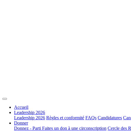
Accueil
Leadership 2026
Leadership 2026
Règles et conformité
FAQs
Candidatures
Cand
Donner
Donnez - Parti
Faites un don à une circonscription
Cercle des R