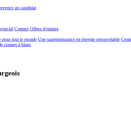
evenez un candidat
ovincial
Contact
Offres d'emploi
e pour tout le monde
Une superpuissance en énergie renouvelable
Centr
e coupes à blanc
urgeois