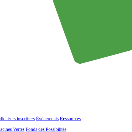
idat·e·s inscrit·e·s
Événements
Ressources
acines Vertes
Fonds des Possibilités