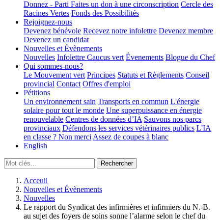
Donnez - Parti
Faites un don à une circonscription
Cercle des
Racines Vertes
Fonds des Possibilités
Rejoignez-nous
Devenez bénévole
Recevez notre infolettre
Devenez membre
Devenez un candidat
Nouvelles et Évènements
Nouvelles
Infolettre
Caucus vert
Évenements
Blogue du Chef
Qui sommes-nous?
Le Mouvement vert
Principes
Statuts et Règlements
Conseil
provincial
Contact
Offres d'emploi
Pétitions
Un environnement sain
Transports en commun
L'énergie
solaire pour tout le monde
Une superpuissance en énergie
renouvelable
Centres de données d’IA
Sauvons nos parcs
provinciaux
Défendons les services vétérinaires publics
L'IA
en classe ? Non merci
Assez de coupes à blanc
English
Acceuil
Nouvelles et Évènements
Nouvelles
Le rapport du Syndicat des infirmières et infirmiers du N.-B.
au sujet des foyers de soins sonne l’alarme selon le chef du