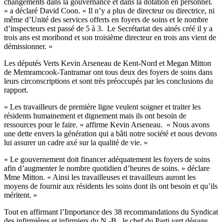
changements dans la gouvernance et dans la dotation en personnel.
» a déclaré David Coon. « Il n’y a plus de directeur ou directrice, ni
même d’Unité des services offerts en foyers de soins et le nombre
d’inspecteurs est passé de 5 à 3. Le Secrétariat des ainés créé il y a
trois ans est moribond et son troisième directeur en trois ans vient de
démissionner. »
Les députés Verts Kevin Arseneau de Kent-Nord et Megan Mitton
de Memramcook-Tantramar ont tous deux des foyers de soins dans
leurs circonscriptions et sont très préoccupés par les conclusions du
rapport.
« Les travailleurs de première ligne veulent soigner et traiter les
résidents humainement et dignement mais ils ont besoin de
ressources pour le faire. » affirme Kevin Arseneau. « Nous avons
une dette envers la génération qui a bâti notre société et nous devons
lui assurer un cadre axé sur la qualité de vie. »
« Le gouvernement doit financer adéquatement les foyers de soins
afin d’augmenter le nombre quotidien d’heures de soins. » déclare
Mme Mitton. « Ainsi les travailleuses et travailleurs auront les
moyens de fournir aux résidents les soins dont ils ont besoin et qu’ils
méritent. »
Tout en affirmant l’Importance des 38 recommandations du Syndicat
des infirmières et infirmiers du N.-B., le chef du Parti vert dégage