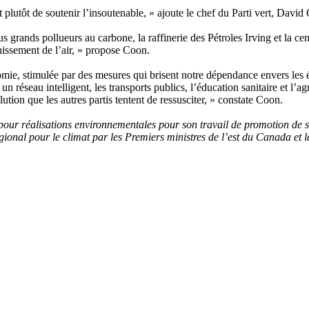
 plutôt de soutenir l’insoutenable, » ajoute le chef du Parti vert, David
lus grands pollueurs au carbone, la raffinerie des Pétroles Irving et la 
ainissement de l’air, » propose Coon.
e, stimulée par des mesures qui brisent notre dépendance envers les éne
un réseau intelligent, les transports publics, l’éducation sanitaire et l’ag
ution que les autres partis tentent de ressusciter, » constate Coon.
pour réalisations environnementales pour son travail de promotion de 
égional pour le climat par les Premiers ministres de l’est du Canada et 