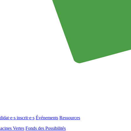
idat·e·s inscrit·e·s
Événements
Ressources
acines Vertes
Fonds des Possibilités