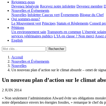
Rejoignez-nous
Devenez bénévole
Recevez notre infolettre
Devenez membre
D
Nouvelles et Évènements
Nouvelles
Infolettre
Caucus vert
Évenements
Blogue du Chef
Qui sommes-nous?
Le Mouvement vert
Principes
Statuts et Règlements
Conseil pr
Pétitions
Un environnement sain
Transports en commun
L'énergie solair
services vétérinaires publics
L'IA en classe ? Non merci
Assez d
English
Acceuil
Nouvelles et Évènements
Nouvelles
Un nouveau plan d’action sur le climat absurde – omet de sign
Un nouveau plan d’action sur le climat ab
2 JUIN 2014
« Non seulement l’administration Alward évite ses obligations morales
notre dépendance envers les énergies fossiles, » remarque le chef du pa