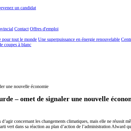
evenez un candidat
ovincial
Contact
Offres d'emploi
e pour tout le monde
Une superpuissance en énergie renouvelable
Centr
e coupes à blanc
aler une nouvelle économie
surde – omet de signaler une nouvelle écono
 d’agir concernant les changements climatiques, mais elle ne réussit mê
rti vert dans sa réaction au plan d’action de l’administration Alward qu