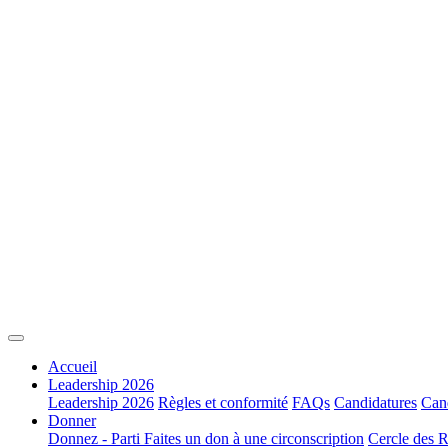
Accueil
Leadership 2026
Leadership 2026
Règles et conformité
FAQs
Candidatures
Cand
Donner
Donnez - Parti
Faites un don à une circonscription
Cercle des R