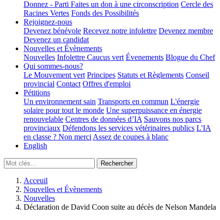
Donnez - Parti
Faites un don à une circonscription
Cercle des
Racines Vertes
Fonds des Possibilités
Rejoignez-nous
Devenez bénévole
Recevez notre infolettre
Devenez membre
Devenez un candidat
Nouvelles et Évènements
Nouvelles
Infolettre
Caucus vert
Évenements
Blogue du Chef
Qui sommes-nous?
Le Mouvement vert
Principes
Statuts et Règlements
Conseil
provincial
Contact
Offres d'emploi
Pétitions
Un environnement sain
Transports en commun
L'énergie
solaire pour tout le monde
Une superpuissance en énergie
renouvelable
Centres de données d’IA
Sauvons nos parcs
provinciaux
Défendons les services vétérinaires publics
L'IA
en classe ? Non merci
Assez de coupes à blanc
English
Acceuil
Nouvelles et Évènements
Nouvelles
Déclaration de David Coon suite au décès de Nelson Mandela