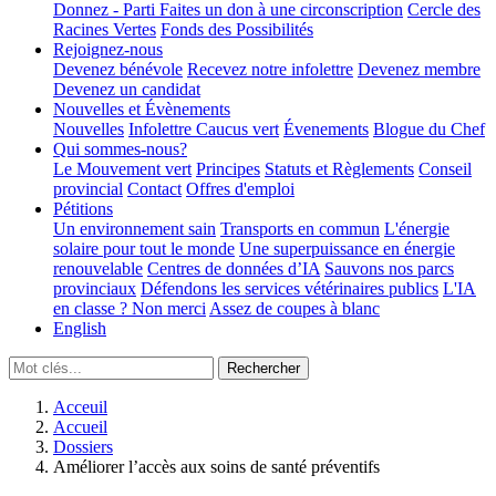
Donnez - Parti
Faites un don à une circonscription
Cercle des
Racines Vertes
Fonds des Possibilités
Rejoignez-nous
Devenez bénévole
Recevez notre infolettre
Devenez membre
Devenez un candidat
Nouvelles et Évènements
Nouvelles
Infolettre
Caucus vert
Évenements
Blogue du Chef
Qui sommes-nous?
Le Mouvement vert
Principes
Statuts et Règlements
Conseil
provincial
Contact
Offres d'emploi
Pétitions
Un environnement sain
Transports en commun
L'énergie
solaire pour tout le monde
Une superpuissance en énergie
renouvelable
Centres de données d’IA
Sauvons nos parcs
provinciaux
Défendons les services vétérinaires publics
L'IA
en classe ? Non merci
Assez de coupes à blanc
English
Acceuil
Accueil
Dossiers
Améliorer l’accès aux soins de santé préventifs